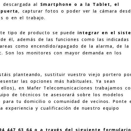
pp descargada al
Smartphone o a la Tablet, el
 puerta
, capturar fotos o poder ver la cámara des
s o en el trabajo.
ste tipo de producto se puede
integrar en el sist
 de él, además de las funciones como las indicadas
tareas como encendido/apagado de la alarma, de la
etc. Son los monitores con mayor demanda en los
táis planteando, sustituir vuestro viejo portero po
esentar las opciones más habituales. Ya sean
in ellos), en Mafer Telecomunicaciones trabajamos c
quipo de técnicos te asesorará sobre los modelos
o para tu domicilio o comunidad de vecinos. Ponte 
a experiencia y cualificación de nuestro equipo
94 447 63 64 o a través del siguiente formulari