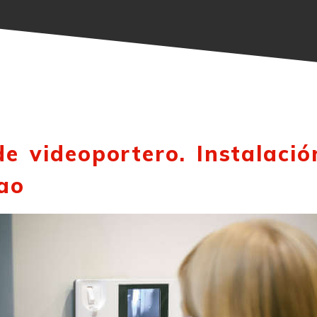
e videoportero. Instalació
ao