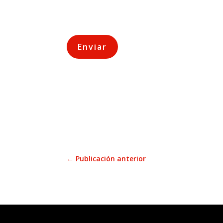
Esta información no será utilizada p
datos para responder a su consulta.
←
Publicación anterior