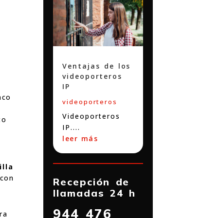
y
Ventajas de los
videoporteros
IP
nco
videoporteros
Videoporteros
to
IP....
leer más
illa
 con
Recepción de
llamadas 24 h
944 476
ra