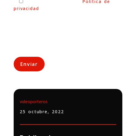
He leído y acepto la
Política de
privacidad
Esta información no será utilizada para
fines publicitarios. Únicamente
utilizaremos sus datos para responder a
su consulta.
videoporteros
25 octubre, 2022