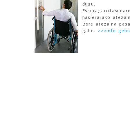
dugu.
Eskuragarritasunar
hasierarako atezain
Bere atezaina pasa
gabe.
>>>info gehi