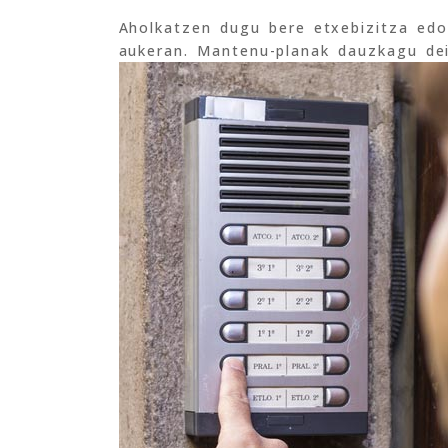
Aholkatzen dugu bere etxebizitza ed
aukeran. Mantenu-planak dauzkagu dei