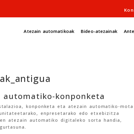
Kon
Atezain automatikoak
Bideo-atezainak
Ant
ak_antigua
in automatiko-konponketa
stalazioa, konponketa eta atezain automatiko-mota
nitateetarako, enpresetarako edo etxebizitza
en atezain automatiko digitaleko sorta handia,
gurtasuna.