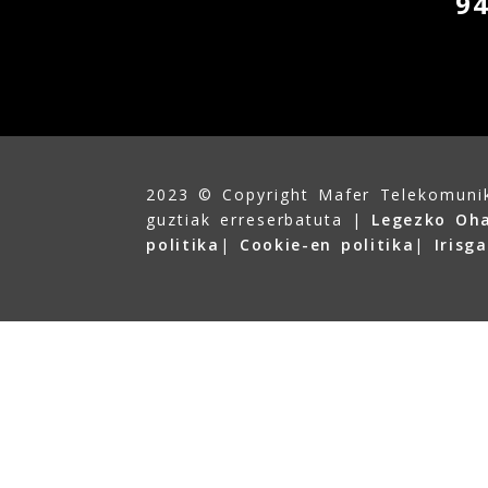
9
2023 © Copyright Mafer Telekomuni
guztiak erreserbatuta |
Legezko Oh
politika
|
Cookie-en politika
|
Irisg