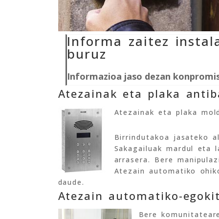
Informa zaitez instal
buruz
Informazioa jaso dezan konpromi
Atezainak eta plaka antib
Atezainak eta plaka mold
Birrindutakoa jasateko a
Sakagailuak mardul eta l
arrasera. Bere manipulaz
Atezain automatiko ohi
daude.
Atezain automatiko-egoki
Bere komunitatear