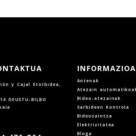
ONTAKTUA
INFORMAZIOA
Antenak
ón y Cajal Etorbidea,
Atezain automatikoa
Bideo-atezainak
014 DEUSTU-BILBO
kaia
Sarbideen Kontrola
Bideozaintza
Elektrizitatea
Bloga