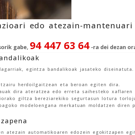
azioari edo atezain-mantenuari
94 447 63 64
sorik gabe,
-ra dei dezan or
andalikoak
agarriak, egintza bandalikoak jasateko diseinatuta.
ltzairu herdoilgaitzean eta beroan egiten dira.
auak dira ateratzea edo erreta saihesteko xaflaren
iorako giltza bereziarekiko segurtasun lotura torloj
koagoko modeloengana merkatuan moldatzen diren p
tzapena
en atezain automatikoaren edozein egokitzapen egi