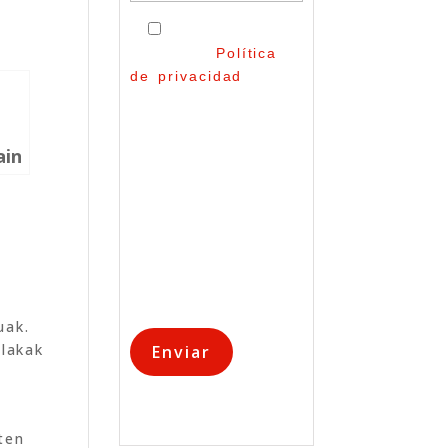
He leído y
acepto la
Política
de privacidad
Esta información no
será utilizada para
ain
fines publicitarios.
Únicamente
utilizaremos sus
datos para
responder a su
consulta.
uak.
lakak
ten