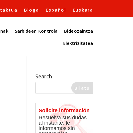
taktua
Bloga
Español
Euskara
enak
Sarbideen Kontrola
Bideozaintza
Elektrizitatea
Search
Solicite información
Resuelva sus dudas
al instante, le
informamos sin