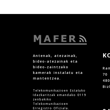
K
Antenak, atezainak,
bideo-atezainak eta
bideo-zaintzako
Ram
kamerak instalatu eta
70
mantentzea.
48
Biz
Telekomunikazioen Estatuko
Idazkaritzak emandako 0119
zenbakiko
Telekomunikazioen
Erregistro Ofiziala.