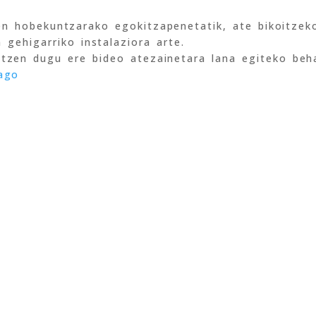
en hobekuntzarako egokitzapenetatik, ate bikoitzek
 gehigarriko instalaziora arte.
tzen dugu ere bideo atezainetara lana egiteko beha
ago