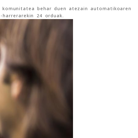
o komunitatea behar duen atezain automatikoaren
-harrerarekin 24 orduak.