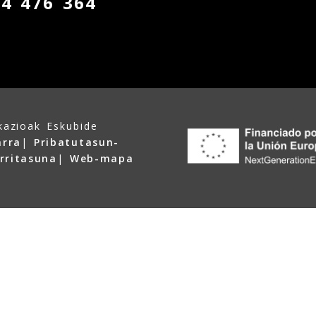
44 476 364
kazioak Eskubide
arra
|
Pribatutasun-
arritasuna
|
Web-mapa