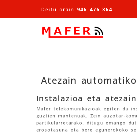
Deitu orain
946 476 364
Atezain automatiko
Instalazioa eta ateza
Mafer telekomunikazioak egiten du in
guztien mantenuak. Zein auzotar-komu
partikularretarako, ditugu emango dut
erosotasuna eta bere egunerokoko se