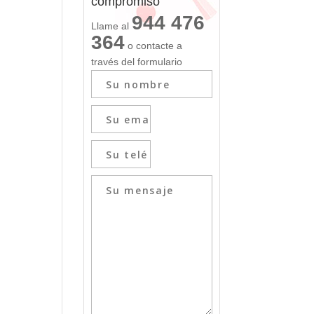
compromiso
944 476
Llame al
364
o contacte a
través del formulario