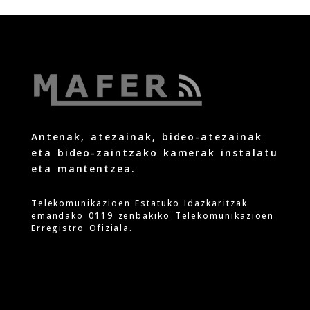
Antenak, atezainak, bideo-atezainak
eta bideo-zaintzako kamerak instalatu
eta mantentzea.
Telekomunikazioen Estatuko Idazkaritzak
emandako 0119 zenbakiko Telekomunikazioen
Erregistro Ofiziala.