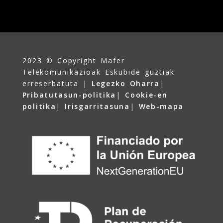
2023 © Copyright Mafer
Telekomunikazioak Eskubide guztiak
erreserbatuta |
Legezko Oharra
|
Pribatutasun-politika
|
Cookie-en
politika
|
Irisgarritasuna
|
Web-mapa