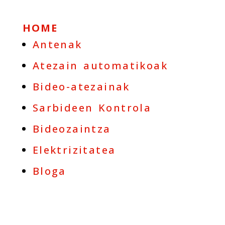
HOME
Antenak
Atezain automatikoak
Bideo-atezainak
Sarbideen Kontrola
Bideozaintza
Elektrizitatea
Bloga