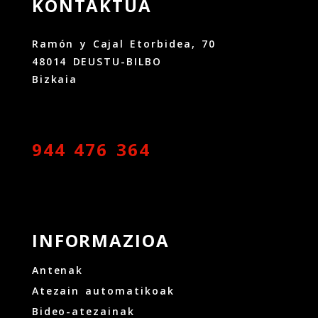
KONTAKTUA
Ramón y Cajal Etorbidea, 70
48014 DEUSTU-BILBO
Bizkaia
944 476 364
INFORMAZIOA
Antenak
Atezain automatikoak
Bideo-atezainak