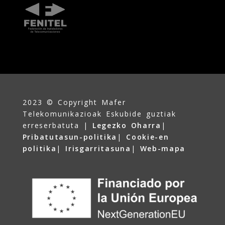
2023 © Copyright Mafer
Telekomunikazioak Eskubide guztiak
erreserbatuta |
Legezko Oharra
|
Pribatutasun-politika
|
Cookie-en
politika
|
Irisgarritasuna
|
Web-mapa