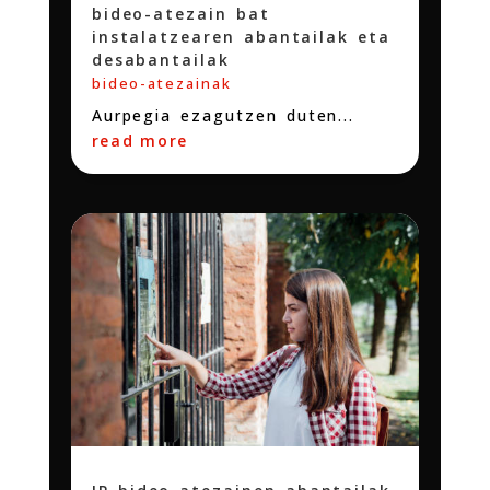
bideo-atezain bat
instalatzearen abantailak eta
desabantailak
bideo-atezainak
Aurpegia ezagutzen duten...
read more