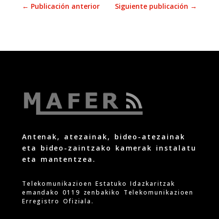
←
Publicación anterior
Siguiente publicación
→
Antenak, atezainak, bideo-atezainak
eta bideo-zaintzako kamerak instalatu
eta mantentzea.
Telekomunikazioen Estatuko Idazkaritzak
emandako 0119 zenbakiko Telekomunikazioen
Erregistro Ofiziala.