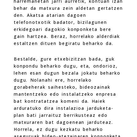
harremanetan jarri aurretik, kontuan izan
behar da matxura zein aldetan gertatzen
den. Akatsa atarian dagoen
telefonotxotik badator, bizilagunen
erkidegoari dagokio konponketa bere
gain hartzea. Beraz, horrelako alderdiak
estaltzen dituen begiratu beharko da.
Bestalde, gure etxebizitzan bada, guk
konpondu beharko dugu, eta, ondorioz,
lehen esan dugun bezala jokatu beharko
dugu. Nolanahi ere, horrelako
gorabeherak saihesteko, bideozainak
mantentzeko edo instalatzeko enpresa
bat kontratatzea komeni da. Haiek
arduratuko dira instalazioa jarduketa-
plan bati jarraituz berrikusteaz edo
matxuraren bat dagoenean jarduteaz.
Horrela, ez dugu kezkatu beharko
aseguruak bideo-atezainaren konponketa