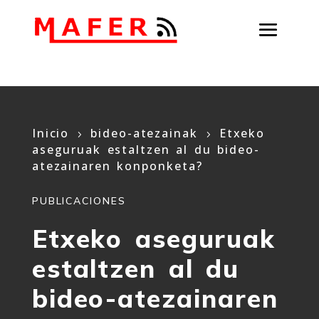
Inicio
bideo-atezainak
Etxeko
5
5
aseguruak estaltzen al du bideo-
atezainaren konponketa?
PUBLICACIONES
Etxeko aseguruak
estaltzen al du
bideo-atezainaren