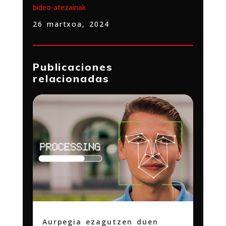
bideo-atezainak
26 martxoa, 2024
Publicaciones
relacionadas
Aurpegia ezagutzen duen