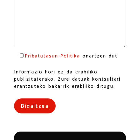
Pribatutasun-Politika
onartzen dut
Informazio hori ez da erabiliko
publizitaterako. Zure datuak kontsultari
erantzuteko bakarrik erabiliko ditugu.