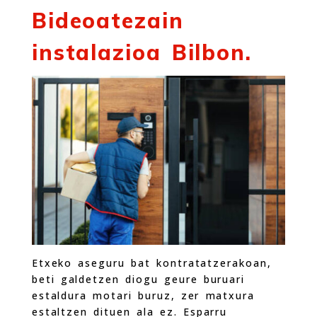
Bideoatezain
instalazioa Bilbon.
Etxeko aseguru bat kontratatzerakoan,
beti galdetzen diogu geure buruari
estaldura motari buruz, zer matxura
estaltzen dituen ala ez. Esparru