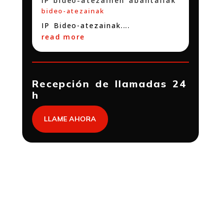
IP bideo-atezainen abantailak
bideo-atezainak
IP Bideo-atezainak....
read more
Recepción de llamadas 24
h
LLAME AHORA