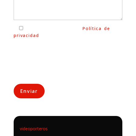
He leído y acepto la
Política de
privacidad
Esta información no será utilizada para
fines publicitarios. Únicamente
utilizaremos sus datos para responder a
su consulta.
videoporteros