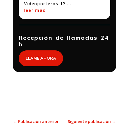
Videoporteros IP....
leer más
Recepción de llamadas 24
h
LLAME AHORA
←
Publicación anterior
Siguiente publicación
→